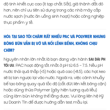
độ tinh khiết cực cao (ít tạp chất Sắt), giá thành đắt đỏ
hơn, nên chỉ ưu tiên sử dụng trong các nhà máy cấp
nước sạch (nước ăn uống sinh hoạt) hoặc công nghiệp
thực phẩm y tế.
Hỏi: Tại sao tôi châm rất nhiều PAC và Polymer nhưng
bông bùn vẫn bị vỡ và nổi lềnh bềnh, không chịu
chìm?
Nguyên nhân lớn nhất là bạn đang vận hành
sai dải pH
. PAC hoạt động tốt nhất ở pH từ 6.5 – 7.5. Nếu pH
tối ưu
nước thải quá thấp (<5) hoặc quá cao (>8.5), các hạt keo
sẽ bị tan ngược lại vào nước. Ngoài ra, việc cánh khuấy
bể tạo bông quay quá tốc độ (cắt đứt liên kết bông cặn)
hoặc dùng thừa Polymer (gây hiện tượng quá liều)
cũng làm bùn không thể lắng được. Vui lòng liên hệ Kỹ
sư Doanh Tín để được hướng dẫn test mẫu lại.