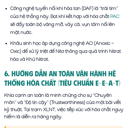
Công nghệ tuyển nổi khí hòa tan (DAF) là “trái tim”
của hệ thống này. Bọt khí kết hợp với hóa chất
PAC
sẽ đẩy toàn bộ váng mỡ, vảy cá, vụn tôm nổi lên
mặt nước.
Khâu sinh học áp dụng công nghệ AO (Anoxic –
Oxic) để xử lý triệt để Nitơ thông qua quá trình Nitrat
hóa và Khử Nitrat.
6. Hướng Dẫn An Toàn Vận Hành Hệ
Thống Hóa Chất (Tiêu Chuẩn E-E-A-T)
Khía cạnh an toàn là minh chứng cho sự “Chuyên
môn” và “Độ tin cậy” (Trustworthiness) của một bài viết
kỹ thuật. Tại trạm XLNT, việc tiếp xúc với hóa chất nguy
hiểm là diễn ra hàng ngày.