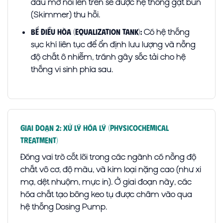
dầu mỡ nổi lên trên sẽ được hệ thống gạt bùn
(Skimmer) thu hồi.
Có hệ thống
Bể điều hòa (Equalization Tank):
sục khí liên tục để ổn định lưu lượng và nồng
độ chất ô nhiễm, tránh gây sốc tải cho hệ
thống vi sinh phía sau.
Giai Đoạn 2: Xử Lý Hóa Lý (Physicochemical
Treatment)
Đóng vai trò cốt lõi trong các ngành có nồng độ
chất vô cơ, độ màu, và kim loại nặng cao (như xi
mạ, dệt nhuộm, mực in). Ở giai đoạn này, các
hóa chất tạo bông keo tụ được châm vào qua
hệ thống Dosing Pump.