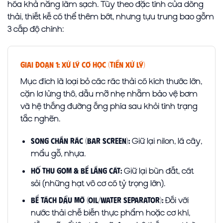
hóa khả năng làm sạch. Tùy theo đặc tính của dòng
thải, thiết kế có thể thêm bớt, nhưng tựu trung bao gồm
3 cấp độ chính:
Giai Đoạn 1: Xử Lý Cơ Học (Tiền Xử Lý)
Mục đích là loại bỏ các rác thải có kích thước lớn,
cặn lơ lửng thô, dầu mỡ nhẹ nhằm bảo vệ bơm
và hệ thống đường ống phía sau khỏi tình trạng
tắc nghẽn.
Giữ lại nilon, lá cây,
Song chắn rác (Bar Screen):
mẩu gỗ, nhựa.
Giữ lại bùn đất, cát
Hố thu gom & Bể lắng cát:
sỏi (những hạt vô cơ có tỷ trọng lớn).
Đối với
Bể tách dầu mỡ (Oil/Water Separator):
nước thải chế biến thực phẩm hoặc cơ khí,