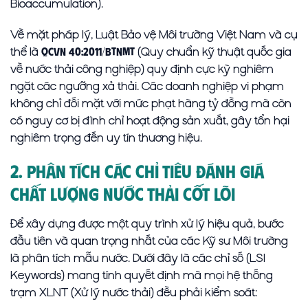
Bioaccumulation).
Về mặt pháp lý, Luật Bảo vệ Môi trường Việt Nam và cụ
thể là
(Quy chuẩn kỹ thuật quốc gia
QCVN 40:2011/BTNMT
về nước thải công nghiệp) quy định cực kỳ nghiêm
ngặt các ngưỡng xả thải. Các doanh nghiệp vi phạm
không chỉ đối mặt với mức phạt hàng tỷ đồng mà còn
có nguy cơ bị đình chỉ hoạt động sản xuất, gây tổn hại
nghiêm trọng đến uy tín thương hiệu.
2. Phân Tích Các Chỉ Tiêu Đánh Giá
Chất Lượng Nước Thải Cốt Lõi
Để xây dựng được một quy trình xử lý hiệu quả, bước
đầu tiên và quan trọng nhất của các Kỹ sư Môi trường
là phân tích mẫu nước. Dưới đây là các chỉ số (LSI
Keywords) mang tính quyết định mà mọi hệ thống
trạm XLNT (Xử lý nước thải) đều phải kiểm soát: