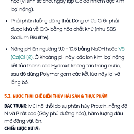
học (vi sinh sẽ chết ngay lập tức do nhiễm độc kim
loại nặng).
Phải phân luồng dòng thải: Dòng chứa Cr6+ phải
được khử về Cr3+ bằng hóa chất khử (như SBS –
Sodium Bisulfite).
Nâng pH lên ngưỡng 9.0 – 10.5 bằng NaOH hoặc
Vôi
(Ca(OH)2)
. Ở khoảng pH này, các ion kim loại nặng
kết tủa thành các Hydroxit không tan trong nước,
sau đó dùng Polymer gom các kết tủa này lại và
lắng bỏ.
5.3. Nước Thải Chế Biến Thủy Hải Sản & Thực Phẩm
Mùi hôi thối do sự phân hủy Protein, nồng độ
Đặc trưng:
N và P rất cao (Gây phú dưỡng hóa), hàm lượng dầu
mỡ động vật lớn.
Chiến lược xử lý: