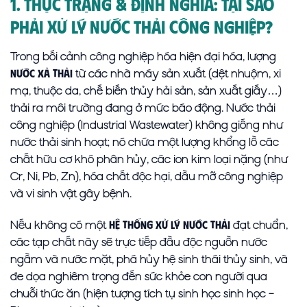
1. Thực Trạng & Định Nghĩa: Tại Sao
Phải Xử Lý Nước Thải Công Nghiệp?
Trong bối cảnh công nghiệp hóa hiện đại hóa, lượng
từ các nhà máy sản xuất (dệt nhuộm, xi
nước xả thải
mạ, thuộc da, chế biến thủy hải sản, sản xuất giấy…)
thải ra môi trường đang ở mức báo động. Nước thải
công nghiệp (Industrial Wastewater) không giống như
nước thải sinh hoạt; nó chứa một lượng khổng lồ các
chất hữu cơ khó phân hủy, các ion kim loại nặng (như
Cr, Ni, Pb, Zn), hóa chất độc hại, dầu mỡ công nghiệp
và vi sinh vật gây bệnh.
Nếu không có một
đạt chuẩn,
hệ thống xử lý nước thải
các tạp chất này sẽ trực tiếp đầu độc nguồn nước
ngầm và nước mặt, phá hủy hệ sinh thái thủy sinh, và
đe dọa nghiêm trọng đến sức khỏe con người qua
chuỗi thức ăn (hiện tượng tích tụ sinh học sinh học –