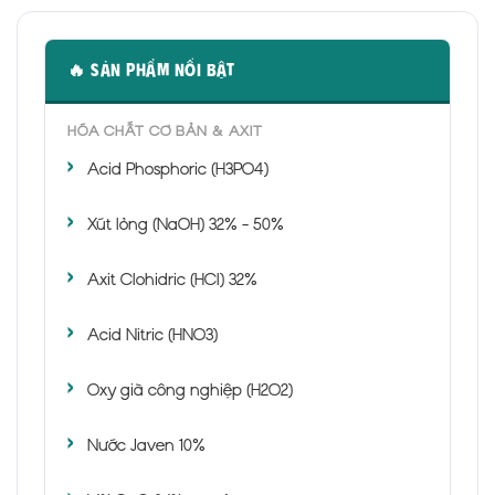
🔥 SẢN PHẨM NỔI BẬT
HÓA CHẤT CƠ BẢN & AXIT
Acid Phosphoric (H3PO4)
Xút lỏng (NaOH) 32% - 50%
Axit Clohidric (HCl) 32%
Acid Nitric (HNO3)
Oxy già công nghiệp (H2O2)
Nước Javen 10%