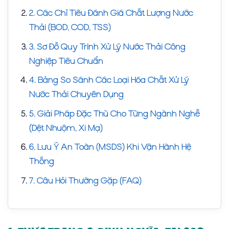
2. Các Chỉ Tiêu Đánh Giá Chất Lượng Nước
Thải (BOD, COD, TSS)
3. Sơ Đồ Quy Trình Xử Lý Nước Thải Công
Nghiệp Tiêu Chuẩn
4. Bảng So Sánh Các Loại Hóa Chất Xử Lý
Nước Thải Chuyên Dụng
5. Giải Pháp Đặc Thù Cho Từng Ngành Nghề
(Dệt Nhuộm, Xi Mạ)
6. Lưu Ý An Toàn (MSDS) Khi Vận Hành Hệ
Thống
7. Câu Hỏi Thường Gặp (FAQ)