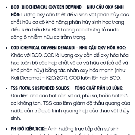
BOD (Biochemical Oxygen Demand) – Nhu cầu oxy sinh
Lượng oxy cần thiết để vi sinh vật phân hủy các
hóa:
chất hữu cơ có khả năng phân hủy sinh học trong
điều kiện hiếu khí. BOD càng cao chứng tỏ nước
càng ô nhiễm hữu cơ trầm trọng.
COD (Chemical Oxygen Demand) – Nhu cầu oxy hóa học:
Khác với BOD, COD là lượng oxy cần để oxy hóa hóa
học toàn bộ các hợp chất vô cơ và hữu cơ (cả dễ và
khó phân hủy) bằng tác nhân oxy hóa mạnh (như
Kali Dicromat – K2Cr2O7). COD luôn lớn hơn BOD.
TSS (Total Suspended Solids) – Tổng chất rắn lơ lửng:
Đại diện cho các hạt cặn vô cơ, phù sa, hoặc hạt hữu
cơ không tan. TSS cao làm giảm độ thấu quang của
nước, cản trở quá trình quang hợp của thực vật thủy
sinh.
Ảnh hưởng trực tiếp đến sự sinh
pH (Độ kiềm/acid):