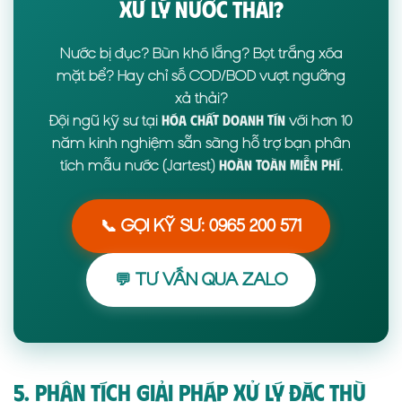
XỬ LÝ NƯỚC THẢI?
Nước bị đục? Bùn khó lắng? Bọt trắng xóa
mặt bể? Hay chỉ số COD/BOD vượt ngưỡng
xả thải?
Đội ngũ kỹ sư tại
với hơn 10
Hóa Chất Doanh Tín
năm kinh nghiệm sẵn sàng hỗ trợ bạn phân
tích mẫu nước (Jartest)
.
hoàn toàn miễn phí
📞 GỌI KỸ SƯ: 0965 200 571
💬 TƯ VẤN QUA ZALO
5. Phân Tích Giải Pháp Xử Lý Đặc Thù