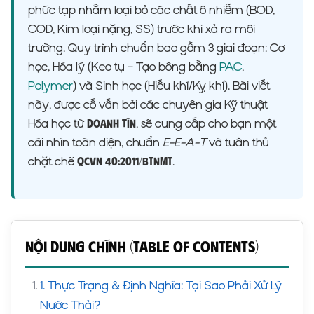
phức tạp nhằm loại bỏ các chất ô nhiễm (BOD,
COD, Kim loại nặng, SS) trước khi xả ra môi
trường. Quy trình chuẩn bao gồm 3 giai đoạn: Cơ
học, Hóa lý (Keo tụ – Tạo bông bằng
PAC
,
Polymer
) và Sinh học (Hiếu khí/Kỵ khí). Bài viết
này, được cố vấn bởi các chuyên gia Kỹ thuật
Hóa học từ
, sẽ cung cấp cho bạn một
Doanh Tín
cái nhìn toàn diện, chuẩn
E-E-A-T
và tuân thủ
chặt chẽ
.
QCVN 40:2011/BTNMT
Nội Dung Chính (Table of Contents)
1. Thực Trạng & Định Nghĩa: Tại Sao Phải Xử Lý
Nước Thải?