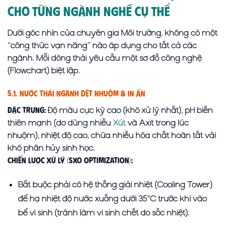
Cho Từng Ngành Nghề Cụ Thể
Dưới góc nhìn của chuyên gia Môi trường, không có một
“công thức vạn năng” nào áp dụng cho tất cả các
ngành. Mỗi dòng thải yêu cầu một sơ đồ công nghệ
(Flowchart) biệt lập.
5.1. Nước Thải Ngành Dệt Nhuộm & In Ấn
Độ màu cực kỳ cao (khó xử lý nhất), pH biến
Đặc trưng:
thiên mạnh (do dùng nhiều
Xút
và Axit trong lúc
nhuộm), nhiệt độ cao, chứa nhiều hóa chất hoàn tất vải
khó phân hủy sinh học.
Chiến lược xử lý (SXO Optimization):
Bắt buộc phải có hệ thống giải nhiệt (Cooling Tower)
để hạ nhiệt độ nước xuống dưới 35°C trước khi vào
bể vi sinh (tránh làm vi sinh chết do sốc nhiệt).