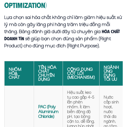
Optimization)
Lựa chọn sai hóa chất không chỉ làm giảm hiệu suất xử
lý mà còn gây lãng phí hàng trăm triệu đồng mỗi
tháng. Bảng đánh giá dưới đây từ chuyên gia
Hóa Chất
sẽ giúp bạn chọn đúng sản phẩm (Right
Doanh Tín
Product) cho đúng mục đích (Right Purpose).
TÊN HÓA
NGÀNH
NHÓM
CÔNG DỤNG
CHẤT
ỨNG
HÓA
CỐT LÕI
CHUYÊN
DỤNG
CHẤT
(MECHANISM)
DỤNG
TỐI ƯU
Hiệu suất keo
tụ cao gấp 4-5
Nước
lần phèn
cấp sinh
PAC (Poly
nhôm. Ít làm
hoạt,
Aluminium
biến động độ
nước
Chloride)
pH, tạo bông
thải đa
cặn to, dễ lắng,
ngành,
lượng bùn phát
ao tôm.