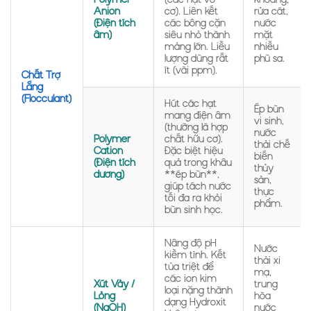
Anion
cơ). Liên kết
rửa cát,
(Điện tích
các bông cặn
nước
âm)
siêu nhỏ thành
mặt
mảng lớn. Liều
nhiều
lượng dùng rất
phù sa.
ít (vài ppm).
Chất Trợ
Lắng
(Flocculant)
Hút các hạt
Ép bùn
mang điện âm
vi sinh,
(thường là hợp
nước
Polymer
chất hữu cơ).
thải chế
Cation
Đặc biệt hiệu
biến
(Điện tích
quả trong khâu
thủy
dương)
**ép bùn**,
sản,
giúp tách nước
thực
tối đa ra khỏi
phẩm.
bùn sinh học.
Nâng độ pH
Nước
kiềm tính. Kết
thải xi
tủa triệt để
mạ,
các ion kim
Xút Vảy /
trung
loại nặng thành
Lỏng
hòa
dạng Hydroxit
(NaOH)
nước