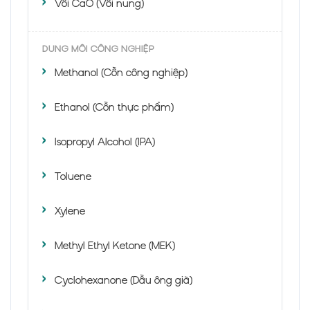
Vôi CaO (Vôi nung)
DUNG MÔI CÔNG NGHIỆP
Methanol (Cồn công nghiệp)
Ethanol (Cồn thực phẩm)
Isopropyl Alcohol (IPA)
Toluene
Xylene
Methyl Ethyl Ketone (MEK)
Cyclohexanone (Dầu ông già)