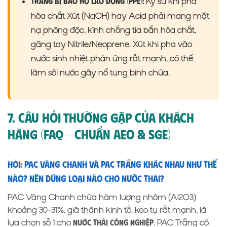
Kỹ sư khi pha
Trang bị bảo hộ lao động (PPE):
hóa chất Xút (NaOH) hay Acid phải mang mặt
nạ phòng độc, kính chống tia bắn hóa chất,
găng tay Nitrile/Neoprene. Xút khi pha vào
nước sinh nhiệt phản ứng rất mạnh, có thể
làm sôi nước gây nổ tung bình chứa.
7. Câu Hỏi Thường Gặp Của Khách
Hàng (FAQ – Chuẩn AEO & SGE)
Hỏi: PAC Vàng Chanh và PAC Trắng khác nhau như thế
nào? Nên dùng loại nào cho nước thải?
PAC Vàng Chanh chứa hàm lượng nhôm (Al2O3)
khoảng 30-31%, giá thành kinh tế, keo tụ rất mạnh, là
lựa chọn số 1 cho
. PAC Trắng có
nước thải công nghiệp