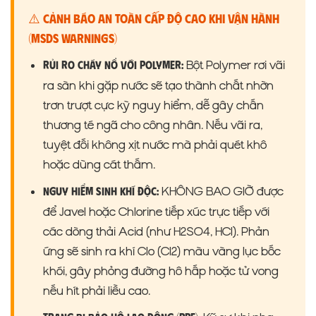
⚠️ Cảnh Báo An Toàn Cấp Độ Cao Khi Vận Hành
(MSDS Warnings)
Bột Polymer rơi vãi
Rủi ro cháy nổ với Polymer:
ra sàn khi gặp nước sẽ tạo thành chất nhờn
trơn trượt cực kỳ nguy hiểm, dễ gây chấn
thương té ngã cho công nhân. Nếu vãi ra,
tuyệt đối không xịt nước mà phải quét khô
hoặc dùng cát thấm.
KHÔNG BAO GIỜ được
Nguy hiểm sinh khí độc:
để Javel hoặc Chlorine tiếp xúc trực tiếp với
các dòng thải Acid (như H2SO4, HCl). Phản
ứng sẽ sinh ra khí Clo (Cl2) màu vàng lục bốc
khói, gây phỏng đường hô hấp hoặc tử vong
nếu hít phải liều cao.