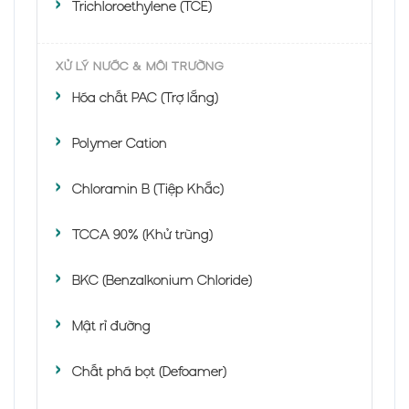
Trichloroethylene (TCE)
XỬ LÝ NƯỚC & MÔI TRƯỜNG
Hóa chất PAC (Trợ lắng)
Polymer Cation
Chloramin B (Tiệp Khắc)
TCCA 90% (Khử trùng)
BKC (Benzalkonium Chloride)
Mật rỉ đường
Chất phá bọt (Defoamer)