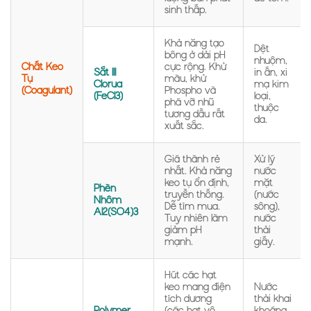
sinh thấp.
Khả năng tạo
Dệt
bông ở dải pH
nhuộm,
Chất Keo
cực rộng. Khử
Sắt III
in ấn, xi
Tụ
màu, khử
Clorua
mạ kim
(Coagulant)
Phospho và
(FeCl3)
loại,
phá vỡ nhũ
thuộc
tương dầu rất
da.
xuất sắc.
Giá thành rẻ
Xử lý
nhất. Khả năng
nước
keo tụ ổn định,
mặt
Phèn
truyền thống.
(nước
Nhôm
Dễ tìm mua.
sông),
Al2(SO4)3
Tuy nhiên làm
nước
giảm pH
thải
mạnh.
giấy.
Hút các hạt
keo mang điện
Nước
tích dương
thải khai
Polymer
(các hạt vô
khoáng,