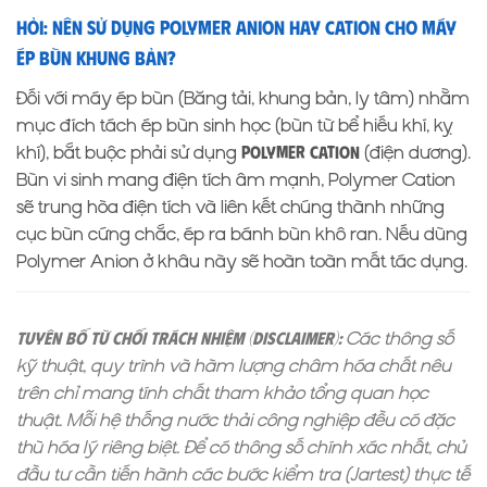
Hỏi: Nên sử dụng Polymer Anion hay Cation cho máy
ép bùn khung bản?
Đối với máy ép bùn (Băng tải, khung bản, ly tâm) nhằm
mục đích tách ép bùn sinh học (bùn từ bể hiếu khí, kỵ
khí), bắt buộc phải sử dụng
(điện dương).
Polymer Cation
Bùn vi sinh mang điện tích âm mạnh, Polymer Cation
sẽ trung hòa điện tích và liên kết chúng thành những
cục bùn cứng chắc, ép ra bánh bùn khô ran. Nếu dùng
Polymer Anion ở khâu này sẽ hoàn toàn mất tác dụng.
Các thông số
Tuyên bố từ chối trách nhiệm (Disclaimer):
kỹ thuật, quy trình và hàm lượng châm hóa chất nêu
trên chỉ mang tính chất tham khảo tổng quan học
thuật. Mỗi hệ thống nước thải công nghiệp đều có đặc
thù hóa lý riêng biệt. Để có thông số chính xác nhất, chủ
đầu tư cần tiến hành các bước kiểm tra (Jartest) thực tế