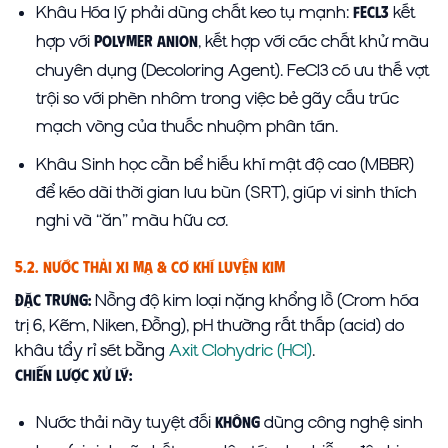
Khâu Hóa lý phải dùng chất keo tụ mạnh:
kết
FeCl3
hợp với
, kết hợp với các chất khử màu
Polymer Anion
chuyên dụng (Decoloring Agent). FeCl3 có ưu thế vợt
trội so với phèn nhôm trong việc bẻ gãy cấu trúc
mạch vòng của thuốc nhuộm phân tán.
Khâu Sinh học cần bể hiếu khí mật độ cao (MBBR)
để kéo dài thời gian lưu bùn (SRT), giúp vi sinh thích
nghi và “ăn” màu hữu cơ.
5.2. Nước Thải Xi Mạ & Cơ Khí Luyện Kim
Nồng độ kim loại nặng khổng lồ (Crom hóa
Đặc trưng:
trị 6, Kẽm, Niken, Đồng), pH thường rất thấp (acid) do
khâu tẩy rỉ sét bằng
Axit Clohydric (HCl)
.
Chiến lược xử lý:
Nước thải này tuyệt đối
dùng công nghệ sinh
KHÔNG