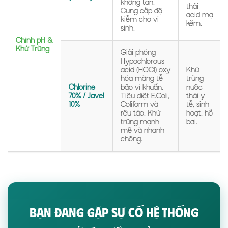
không tan.
thải
Cung cấp độ
acid mạ
kiềm cho vi
kẽm.
sinh.
Chỉnh pH &
Khử Trùng
Giải phóng
Hypochlorous
acid (HOCl) oxy
Khử
hóa màng tế
trùng
Chlorine
bào vi khuẩn.
nước
70% / Javel
Tiêu diệt E.Coli,
thải y
10%
Coliform và
tế, sinh
rêu tảo. Khử
hoạt, hồ
trùng mạnh
bơi.
mẽ và nhanh
chóng.
BẠN ĐANG GẶP SỰ CỐ HỆ THỐNG