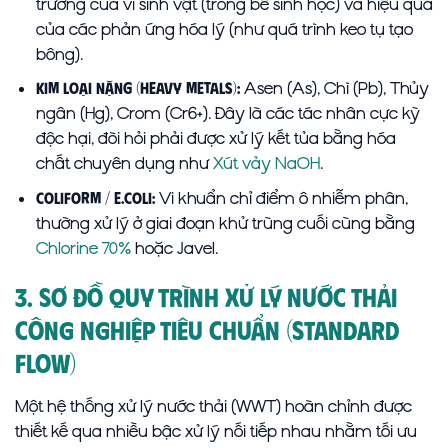
trưởng của vi sinh vật (trong bể sinh học) và hiệu quả
của các phản ứng hóa lý (như quá trình keo tụ tạo
bông).
Asen (As), Chì (Pb), Thủy
Kim loại nặng (Heavy Metals):
ngân (Hg), Crom (Cr6+). Đây là các tác nhân cực kỳ
độc hại, đòi hỏi phải được xử lý kết tủa bằng hóa
chất chuyên dụng như
Xút vảy NaOH
.
Vi khuẩn chỉ điểm ô nhiễm phân,
Coliform / E.Coli:
thường xử lý ở giai đoạn khử trùng cuối cùng bằng
Chlorine 70%
hoặc Javel.
3. Sơ Đồ Quy Trình Xử Lý Nước Thải
Công Nghiệp Tiêu Chuẩn (Standard
Flow)
Một hệ thống xử lý nước thải (WWT) hoàn chỉnh được
thiết kế qua nhiều bậc xử lý nối tiếp nhau nhằm tối ưu