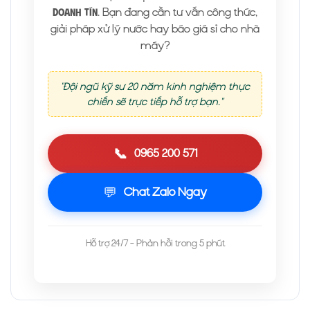
. Bạn đang cần tư vấn công thức,
Doanh Tín
giải pháp xử lý nước hay báo giá sỉ cho nhà
máy?
"Đội ngũ kỹ sư 20 năm kinh nghiệm thực
chiến sẽ trực tiếp hỗ trợ bạn."
📞
0965 200 571
💬
Chat Zalo Ngay
Hỗ trợ 24/7 - Phản hồi trong 5 phút