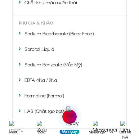
Chất khử màu nước thải
PHỤ GIA & KHÁC
Sodium Bicarbonate (Bicar Food)
Sorbitol Liquid
Sodium Benzoate (Mốc Mỹ)
EDTA 4Na / 2Na
Formaline (Formol)
LAS (Chất tạo bọt)
Gọi ngay
Menu
Zalo
Messenger
Liên hệ