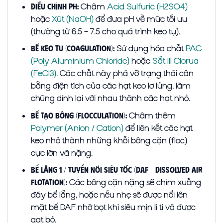
Châm
Acid Sulfuric (H2SO4)
Điều chỉnh pH:
hoặc
Xút (NaOH)
để đưa pH về mức tối ưu
(thường từ 6.5 – 7.5 cho quá trình keo tụ).
Sử dụng hóa chất
PAC
Bể Keo tụ (Coagulation):
(Poly Aluminium Chloride)
hoặc
Sắt III Clorua
(FeCl3)
. Các chất này phá vỡ trạng thái cân
bằng điện tích của các hạt keo lơ lửng, làm
chúng dính lại với nhau thành các hạt nhỏ.
Châm thêm
Bể Tạo bông (Flocculation):
Polymer (Anion / Cation)
để liên kết các hạt
keo nhỏ thành những khối bông cặn (floc)
cực lớn và nặng.
Bể lắng 1 / Tuyển nổi siêu tốc (DAF – Dissolved Air
Các bông cặn nặng sẽ chìm xuống
Flotation):
đáy bể lắng, hoặc nếu nhẹ sẽ được nổi lên
mặt bể DAF nhờ bọt khí siêu mịn li ti và được
gạt bỏ.