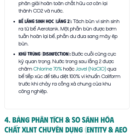
phân giải hoàn toàn chất hữu cơ còn lại
thành CO2 và nước.
Tách bùn vi sinh sinh
Bể lắng sinh học (Lắng 2):
ra từ bể Aerotank. Một phần bùn được bơm
tuần hoàn lại bể, phần dư đưa sang máy ép
bùn.
Bước cuối cùng cực
Khử trùng (Disinfection):
kỳ quan trọng. Nước trong sau lắng 2 được
châm
Chlorine 70%
hoặc
Javel (NaClO)
qua
bể tiếp xúc để tiêu diệt 100% vi khuẩn Coliform
trước khi chảy ra cống xả chung của khu
công nghiệp.
4. Bảng Phân Tích & So Sánh Hóa
Chất XLNT Chuyên Dụng (Entity & AEO