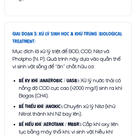
Giai Đoạn 3: Xử Lý Sinh Học & Khử Trùng (Biological
Treatment)
Mục đích là xử lý triệt để BOD, COD, Nitơ và
Photpho (N, P). Quá trình này dựa vào quần thể
vi sinh vật sống để “ăn” chất hữu cơ.
Xử lý nước thải có
Bể Kỵ khí (Anaerobic / UASB):
nồng độ COD cực cao (>2000 mg/l) sinh ra khí
Biogas (CH4).
Chuyên xử lý Nitơ (khử
Bể Thiếu khí (Anoxic):
Nitrat thành khí N2 bay lên).
Cấp khí oxy liên
Bể Hiếu khí (Aerotank / MBBR):
tục bằng máy thổi khí, vi sinh vật hiếu khí