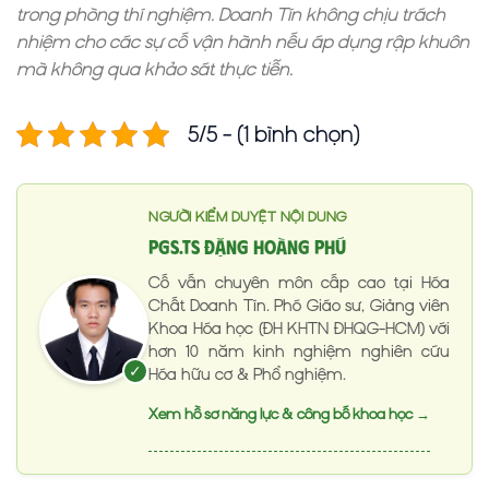
trong phòng thí nghiệm. Doanh Tín không chịu trách
nhiệm cho các sự cố vận hành nếu áp dụng rập khuôn
mà không qua khảo sát thực tiễn.
5/5 - (1 bình chọn)
NGƯỜI KIỂM DUYỆT NỘI DUNG
PGS.TS Đặng Hoàng Phú
Cố vấn chuyên môn cấp cao tại Hóa
Chất Doanh Tín. Phó Giáo sư, Giảng viên
Khoa Hóa học (ĐH KHTN ĐHQG-HCM) với
hơn 10 năm kinh nghiệm nghiên cứu
✓
Hóa hữu cơ & Phổ nghiệm.
Xem hồ sơ năng lực & công bố khoa học →