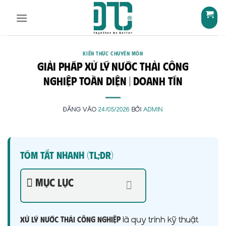
Bỏ
qua
nội
dung
KIẾN THỨC CHUYÊN MÔN
Giải Pháp Xử Lý Nước Thải Công
Nghiệp Toàn Diện | Doanh Tín
ĐĂNG VÀO
24/05/2026
BỞI
ADMIN
Tóm Tắt Nhanh (TL;DR)
Mục lục
là quy trình kỹ thuật
Xử lý nước thải công nghiệp