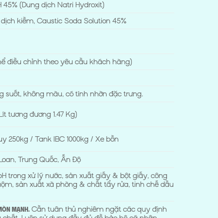
45% (Dung dịch Natri Hydroxit)
 dịch kiềm, Caustic Soda Solution 45%
hể điều chỉnh theo yêu cầu khách hàng)
g suốt, không màu, có tính nhờn đặc trưng.
 Lít tương đương 1.47 Kg)
y 250kg / Tank IBC 1000kg / Xe bồn
 Loan, Trung Quốc, Ấn Độ
pH trong xử lý nước, sản xuất giấy & bột giấy, công
ộm, sản xuất xà phòng & chất tẩy rửa, tinh chế dầu
Cần tuân thủ nghiêm ngặt các quy định
 mòn mạnh.