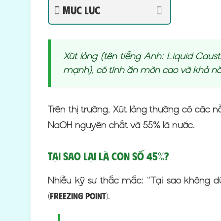
Mục lục
Xút lỏng (tên tiếng Anh: Liquid Caus
mạnh), có tính ăn mòn cao và khả nă
Trên thị trường, Xút lỏng thường có các 
NaOH nguyên chất và 55% là nước.
Tại sao lại là con số 45%?
Nhiều kỹ sư thắc mắc: “Tại sao không d
.
(Freezing Point)