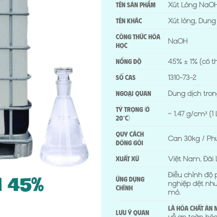
Xút Lỏng NaOH 
Tên sản phẩm
Xút lỏng, Dung
Tên khác
Công thức hóa
NaOH
học
45% ± 1% (có t
Nồng độ
1310-73-2
Số CAS
Dung dịch tron
Ngoại quan
Tỷ trọng (ở
~ 1.47 g/cm³ (1
20°C)
Quy cách
Can 30kg / Phu
đóng gói
Việt Nam, Đài
Xuất xứ
Điều chỉnh độ 
Ứng dụng
nghiệp dệt nhu
chính
mỏ.
Là hóa chất ăn
Lưu ý quan