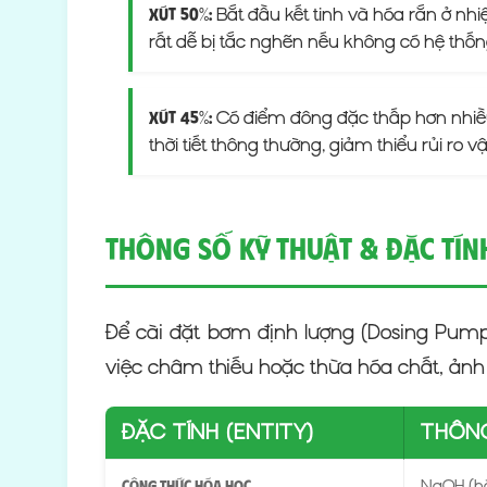
Bắt đầu kết tinh và hóa rắn ở n
Xút 50%:
rất dễ bị tắc nghẽn nếu không có hệ thống
Có điểm đông đặc thấp hơn nhiều (
Xút 45%:
thời tiết thông thường, giảm thiểu rủi ro
Thông Số Kỹ Thuật & Đặc Tín
Để cài đặt bơm định lượng (Dosing Pump)
việc châm thiếu hoặc thừa hóa chất, ảnh 
ĐẶC TÍNH (ENTITY)
THÔNG
NaOH (hò
Công thức hóa học