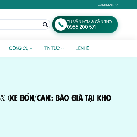
Languages
TƯ VẤN HCM & CẦN THƠ
📞
0965 200 571
CÔNG CỤ
TIN TỨC
LIÊN HỆ
 (Xe Bồn/Can): Báo Giá Tại Kho