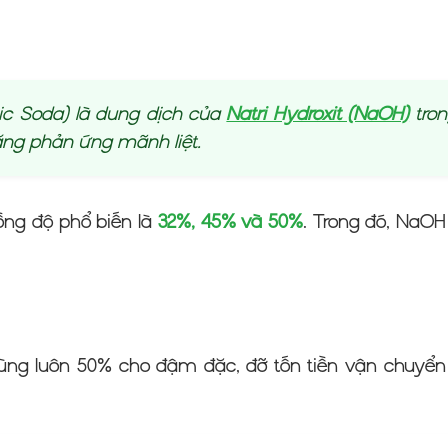
tic Soda) là dung dịch của
Natri Hydroxit (NaOH)
tron
ng phản ứng mãnh liệt.
nồng độ phổ biến là
32%, 45% và 50%
. Trong đó, NaOH
ùng luôn 50% cho đậm đặc, đỡ tốn tiền vận chuyển