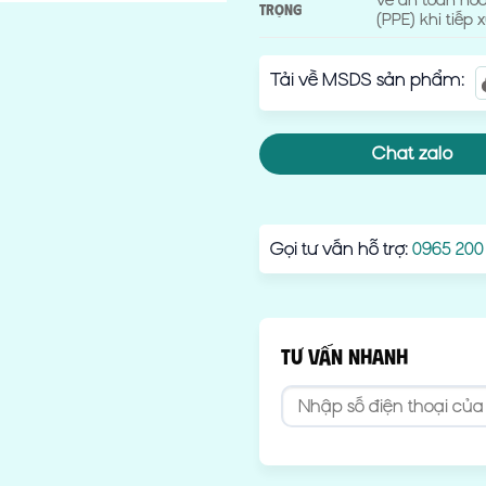
về an toàn hó
trọng
(PPE) khi tiếp 
Tải về MSDS sản phẩm:
Chat zalo
Gọi tư vấn hỗ trợ:
0965 200
TƯ VẤN NHANH