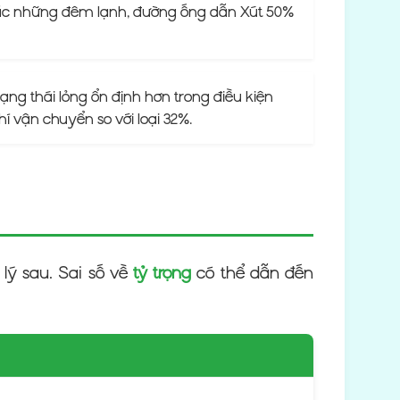
hoặc những đêm lạnh, đường ống dẫn Xút 50%
ạng thái lỏng ổn định hơn trong điều kiện
í vận chuyển so với loại 32%.
lý sau. Sai số về
tỷ trọng
có thể dẫn đến