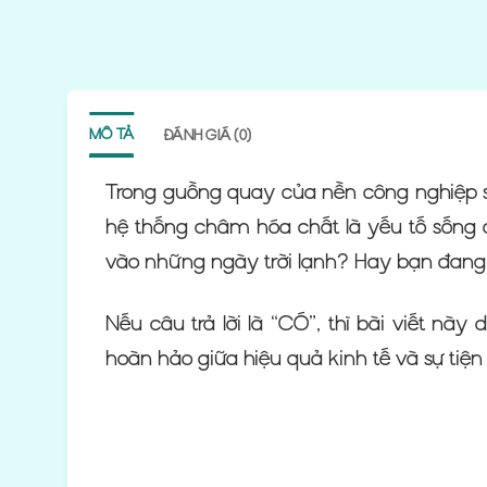
MÔ TẢ
ĐÁNH GIÁ (0)
Trong guồng quay của nền công nghiệp sả
hệ thống châm hóa chất là yếu tố sống 
vào những ngày trời lạnh? Hay bạn đang đ
Nếu câu trả lời là “CÓ”, thì bài viết n
hoàn hảo giữa hiệu quả kinh tế và sự tiện