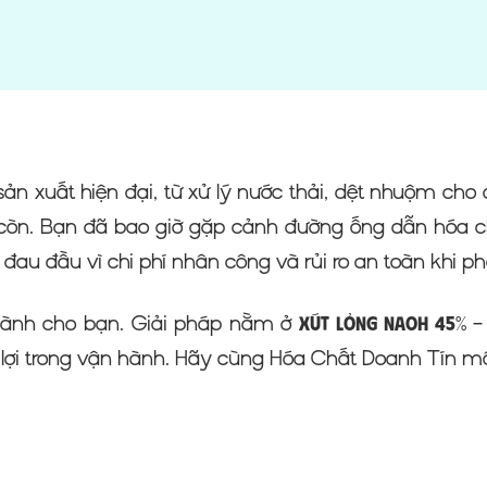
n xuất hiện đại, từ xử lý nước thải, dệt nhuộm cho đ
còn. Bạn đã bao giờ gặp cảnh đường ống dẫn hóa c
au đầu vì chi phí nhân công và rủi ro an toàn khi p
ày dành cho bạn. Giải pháp nằm ở
– 
Xút Lỏng NaOH 45%
 lợi trong vận hành. Hãy cùng Hóa Chất Doanh Tín mổ x