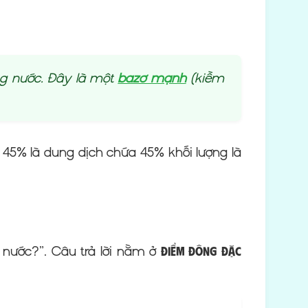
g nước. Đây là một
bazơ mạnh
(kiềm
 45% là dung dịch chứa 45% khối lượng là
 nước?”. Câu trả lời nằm ở
Điểm đông đặc