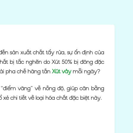
ến sản xuất chất tẩy rửa, sự ổn định của
hất bị tắc nghẽn do Xút 50% bị đông đặc
hải pha chế hàng tấn
Xút vảy
mỗi ngày?
“điểm vàng” về nồng độ, giúp cân bằng
ẻ chi tiết về loại hóa chất đặc biệt này.