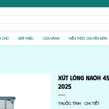
G CHỦ
GIỚI THIỆU
CỬA HÀNG
KIẾN THỨC CHUYÊN MÔN
Xút Lỏng NaOH 45%
2025
THUỘC TÍNH
CHI TIẾT