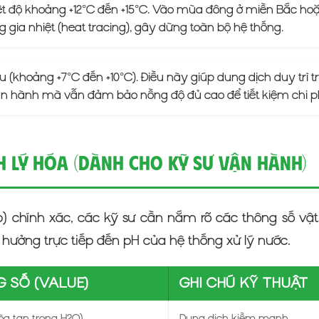
hiệt độ khoảng +12°C đến +15°C. Vào mùa đông ở miền Bắc 
 gia nhiệt (heat tracing), gây dừng toàn bộ hệ thống.
khoảng +7°C đến +10°C). Điều này giúp dung dịch duy trì tr
 vận hành mà vẫn đảm bảo nồng độ đủ cao để tiết kiệm chi ph
h Lý Hóa (Dành Cho Kỹ Sư Vận Hành)
 chính xác, các kỹ sư cần nắm rõ các thông số vật 
hưởng trực tiếp đến pH của hệ thống xử lý nước.
 SỐ (VALUE)
GHI CHÚ KỸ THUẬT
a tan trong H2O)
Dung dịch kiềm mạnh