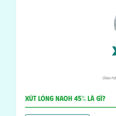
Giao hà
Xút Lỏng NaOH 45% Là Gì?