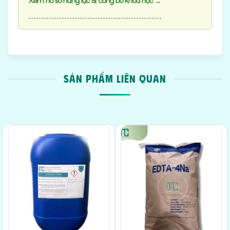
Xem hồ sơ năng lực & công bố khoa học →
SẢN PHẨM LIÊN QUAN