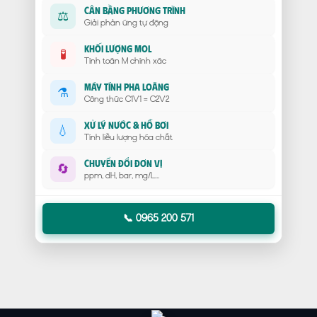
Cân Bằng Phương Trình
⚖️
Giải phản ứng tự động
Khối Lượng Mol
🧪
Tính toán M chính xác
Máy Tính Pha Loãng
⚗️
Công thức C1V1 = C2V2
Xử Lý Nước & Hồ Bơi
💧
Tính liều lượng hóa chất
Chuyển Đổi Đơn Vị
🔄
ppm, dH, bar, mg/L...
📞 0965 200 571