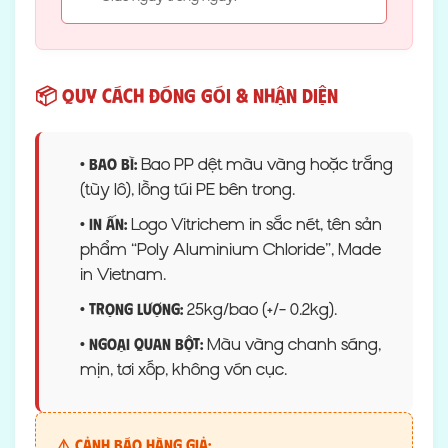
📦 Quy cách đóng gói & Nhận diện
Bao PP dệt màu vàng hoặc trắng
• Bao bì:
(tùy lô), lồng túi PE bên trong.
Logo Vitrichem in sắc nét, tên sản
• In ấn:
phẩm “Poly Aluminium Chloride”, Made
in Vietnam.
25kg/bao (+/- 0.2kg).
• Trọng lượng:
Màu vàng chanh sáng,
• Ngoại quan bột:
mịn, tơi xốp, không vón cục.
⚠️ Cảnh báo hàng giả: