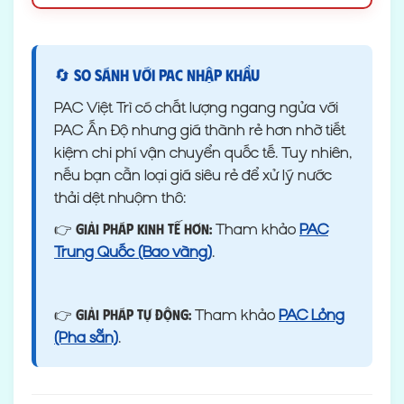
🔄 So sánh với PAC nhập khẩu
PAC Việt Trì có chất lượng ngang ngửa với
PAC Ấn Độ nhưng giá thành rẻ hơn nhờ tiết
kiệm chi phí vận chuyển quốc tế. Tuy nhiên,
nếu bạn cần loại giá siêu rẻ để xử lý nước
thải dệt nhuộm thô:
👉
Tham khảo
PAC
Giải pháp kinh tế hơn:
Trung Quốc (Bao vàng)
.
👉
Tham khảo
PAC Lỏng
Giải pháp tự động:
(Pha sẵn)
.