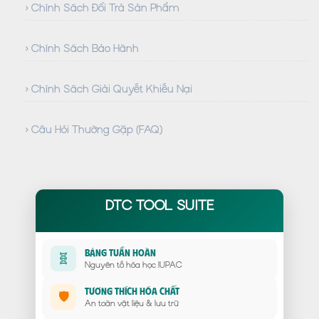
› Chính Sách Đổi Trả Sản Phẩm
› Chính Sách Bảo Hành
› Chính Sách Giải Quyết Khiếu Nại
› Câu Hỏi Thường Gặp (FAQ)
DTC TOOL SUITE
Bảng Tuần Hoàn
🧬
Nguyên tố hóa học IUPAC
Tương Thích Hóa Chất
🛡️
An toàn vật liệu & lưu trữ