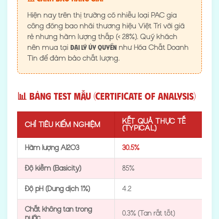
Hiện nay trên thị trường có nhiều loại PAC gia
công đóng bao nhái thương hiệu Việt Trì với giá
rẻ nhưng hàm lượng thấp (< 28%). Quý khách
nên mua tại
như Hóa Chất Doanh
Đại lý ủy quyền
Tín để đảm bảo chất lượng.
📊 Bảng test mẫu (Certificate of Analysis)
KẾT QUẢ THỰC TẾ
CHỈ TIÊU KIỂM NGHIỆM
(TYPICAL)
Hàm lượng Al2O3
30.5%
Độ kiềm (Basicity)
85%
Độ pH (Dung dịch 1%)
4.2
Chất không tan trong
0.3% (Tan rất tốt)
nước