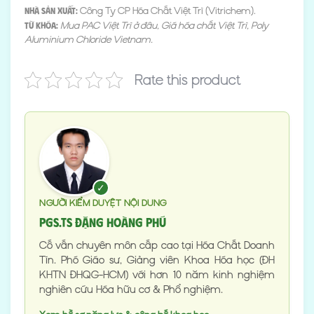
Công Ty CP Hóa Chất Việt Trì (Vitrichem).
Nhà sản xuất:
Mua PAC Việt Trì ở đâu, Giá hóa chất Việt Trì, Poly
Từ khóa:
Aluminium Chloride Vietnam.
Rate this product
✓
NGƯỜI KIỂM DUYỆT NỘI DUNG
PGS.TS Đặng Hoàng Phú
Cố vấn chuyên môn cấp cao tại Hóa Chất Doanh
Tín. Phó Giáo sư, Giảng viên Khoa Hóa học (ĐH
KHTN ĐHQG-HCM) với hơn 10 năm kinh nghiệm
nghiên cứu Hóa hữu cơ & Phổ nghiệm.