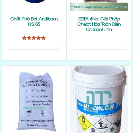
Chất Phá Bọt Antifoam
EDTA 4Na: Giải Pháp
NS165
Chelat Hóa Toàn Diện
từ Doanh Tín
Được xếp
hạng
5
5
sao