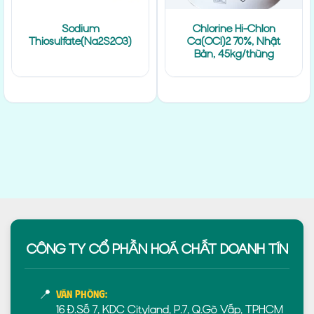
Sodium
Chlorine Hi-Chlon
Thiosulfate(Na2S2O3)
Ca(OCl)2 70%, Nhật
Bản, 45kg/thùng
CÔNG TY CỔ PHẦN HOÁ CHẤT DOANH TÍN
📍
Văn phòng:
16 Đ.Số 7, KDC Cityland, P.7, Q.Gò Vấp, TPHCM