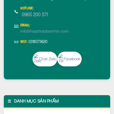
Hotline:
📞
0965 200 571
Email:
📧
info@hoachatdoanhtin.com
📜
0318373620
MST:
Chat Zalo
Facebook
☰
DANH MỤC SẢN PHẨM