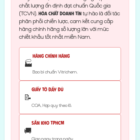
chất lượng ổn định đạt chuẩn Quốc gia
(TCVN).
tự hào là đối tác
Hóa Chất Doanh Tín
phân phối chiến lược, cam kết cung cấp
hàng chính hãng số lượng lớn với mức
chiết khấu tốt nhất miền Nam.
Hàng Chính Hãng
🏭
Bao bì chuẩn Vitrichem.
Giấy Tờ Đầy Đủ
📝
COA, Hợp quy theo lô.
Sẵn Kho TPHCM
🚚
Giao ngay trong ngày.