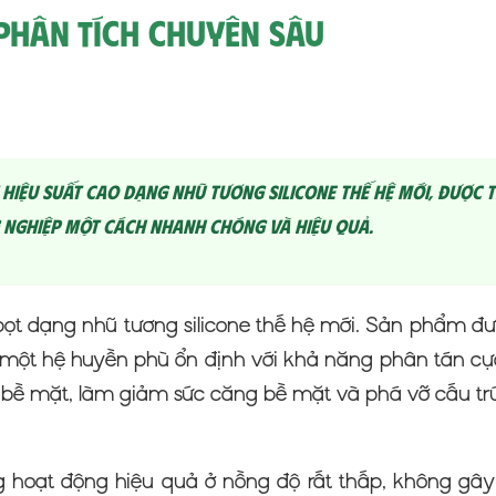
Phân Tích Chuyên Sâu
hiệu suất cao dạng nhũ tương silicone thế hệ mới, được t
 nghiệp một cách nhanh chóng và hiệu quả.
 bọt dạng nhũ tương silicone thế hệ mới. Sản phẩm đ
h một hệ huyền phù ổn định với khả năng phân tán cực
ên bề mặt, làm giảm sức căng bề mặt và phá vỡ cấu tr
 hoạt động hiệu quả ở nồng độ rất thấp, không gâ