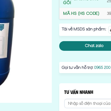
25
GÓI
MÃ HS (HS CODE)
3
Tải về MSDS sản phẩm:
Chat zalo
Gọi tư vấn hỗ trợ:
0965 200
TƯ VẤN NHANH