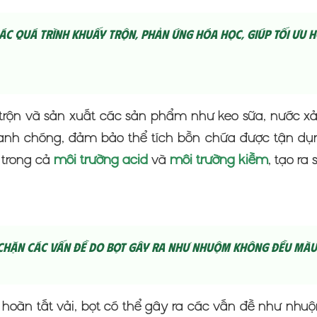
các quá trình khuấy trộn, phản ứng hóa học, giúp tối ưu 
rộn và sản xuất các sản phẩm như keo sữa, nước xả v
nhanh chóng, đảm bảo thể tích bồn chứa được tận dụ
 trong cả
môi trường acid
và
môi trường kiềm
, tạo ra 
chặn các vấn đề do bọt gây ra như nhuộm không đều màu
 hoàn tất vải, bọt có thể gây ra các vấn đề như nh