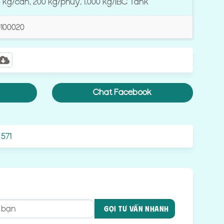
 kg/can, 200 kg/phuy, 1.000 kg/IBC Tank
9100020
Chat Facebook
 571