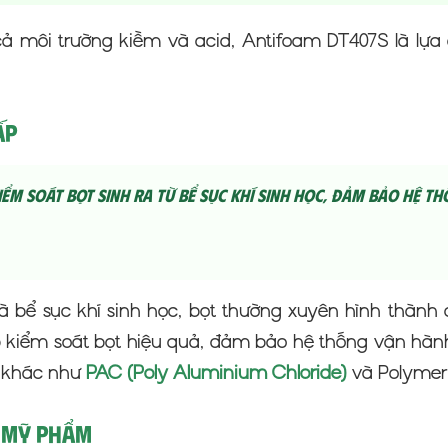
ả môi trường kiềm và acid, Antifoam DT407S là lựa
ấp
iểm soát bọt sinh ra từ bể sục khí sinh học, đảm bảo hệ t
là bể sục khí sinh học, bọt thường xuyên hình thành
 kiểm soát bọt hiệu quả, đảm bảo hệ thống vận hà
c khác như
PAC (Poly Aluminium Chloride)
và Polymer 
 Mỹ Phẩm