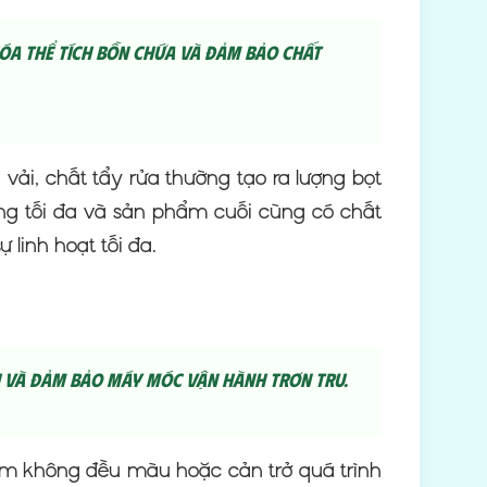
hóa thể tích bồn chứa và đảm bảo chất
ải, chất tẩy rửa thường tạo ra lượng bọt
ng tối đa và sản phẩm cuối cùng có chất
sự linh hoạt tối đa.
 và đảm bảo máy móc vận hành trơn tru.
uộm không đều màu hoặc cản trở quá trình