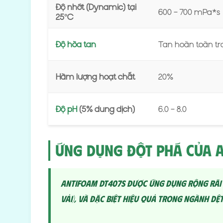
Độ nhớt (Dynamic) tại
600 – 700 mPa*s
25°C
Độ hòa tan
Tan hoàn toàn t
Hàm lượng hoạt chất
20%
Độ pH
(5% dung dịch)
6.0 – 8.0
Ứng Dụng Đột Phá Của 
Antifoam DT407S được ứng dụng rộng rãi 
vải), và đặc biệt hiệu quả trong ngành dệ