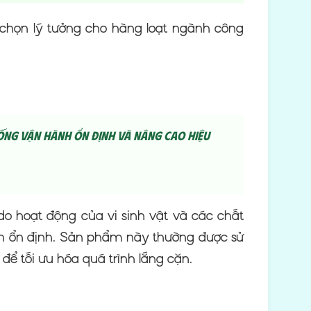
 chọn lý tưởng cho hàng loạt ngành công
hống vận hành ổn định và nâng cao hiệu
 do hoạt động của vi sinh vật và các chất
nh ổn định. Sản phẩm này thường được sử
để tối ưu hóa quá trình lắng cặn.