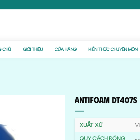
G CHỦ
GIỚI THIỆU
CỬA HÀNG
KIẾN THỨC CHUYÊN MÔN
Antifoam DT407S
XUẤT XỨ
V
QUY CÁCH ĐÓNG