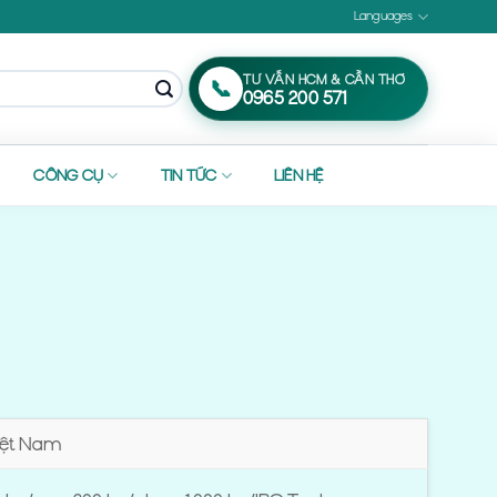
Languages
TƯ VẤN HCM & CẦN THƠ
📞
0965 200 571
CÔNG CỤ
TIN TỨC
LIÊN HỆ
iệt Nam