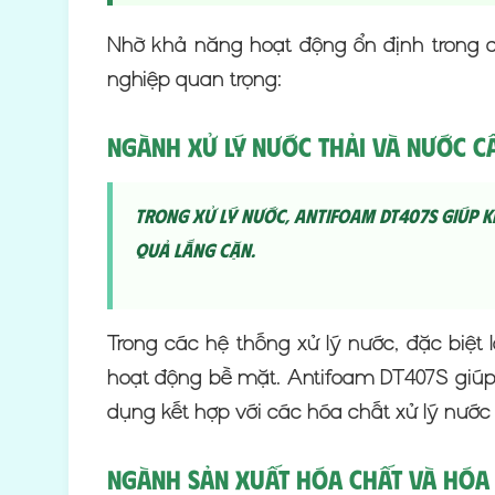
Nhờ khả năng hoạt động ổn định trong c
nghiệp quan trọng:
Ngành Xử Lý Nước Thải và Nước C
Trong xử lý nước, Antifoam DT407S giúp k
quả lắng cặn.
Trong các hệ thống xử lý nước, đặc biệt 
hoạt động bề mặt. Antifoam DT407S giúp
dụng kết hợp với các hóa chất xử lý nướ
Ngành Sản Xuất Hóa Chất và Hóa