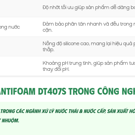
Độ nhớt tối ưu giúp sản phẩm dễ dàng b
Đảm bảo phân tán nhanh và đều trong m
rong nước
cặn.
Nồng độ silicone cao, mang lại hiệu quả
thấp.
Khoảng pH trung tính, giúp sản phẩm tư
thay đổi pH.
Antifoam DT407S Trong Công Ng
trong các ngành xử lý nước thải & nước cấp, sản xuất h
t nhuộm.