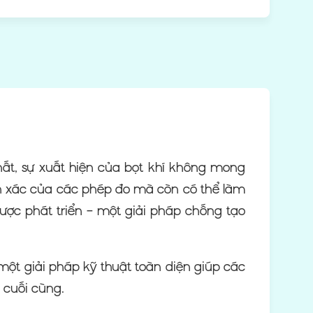
hất, sự xuất hiện của bọt khí không mong
nh xác của các phép đo mà còn có thể làm
ợc phát triển – một giải pháp chống tạo
ột giải pháp kỹ thuật toàn diện giúp các
 cuối cùng.