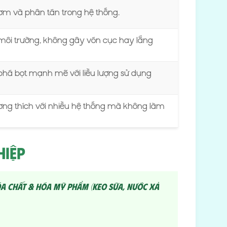
ơm và phân tán trong hệ thống.
ôi trường, không gây vón cục hay lắng
 phá bọt mạnh mẽ với liều lượng sử dụng
ơng thích với nhiều hệ thống mà không làm
hiệp
óa chất & hóa mỹ phẩm (keo sữa, nước xả