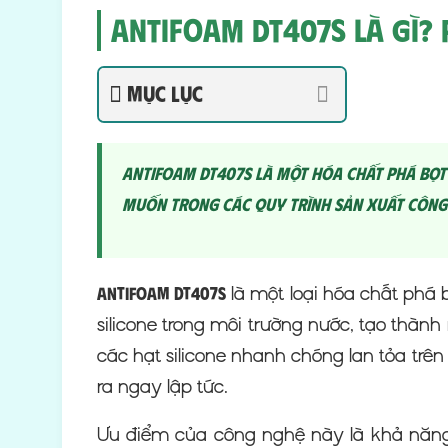
Antifoam DT407S Là Gì? 
Mục lục
Antifoam DT407S là một hóa chất phá bọt 
muốn trong các quy trình sản xuất công
là một loại hóa chất phá
Antifoam DT407S
silicone trong môi trường nước, tạo thàn
các hạt silicone nhanh chóng lan tỏa tr
ra ngay lập tức.
Ưu điểm của công nghệ này là khả năng