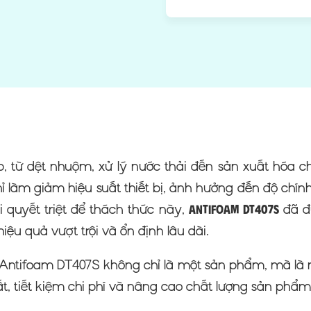
p, từ dệt nhuộm, xử lý nước thải đến sản xuất hóa c
ỉ làm giảm hiệu suất thiết bị, ảnh hưởng đến độ chí
 quyết triệt để thách thức này,
đã đư
Antifoam DT407S
iệu quả vượt trội và ổn định lâu dài.
Antifoam DT407S không chỉ là một sản phẩm, mà là m
ất, tiết kiệm chi phí và nâng cao chất lượng sản phẩm