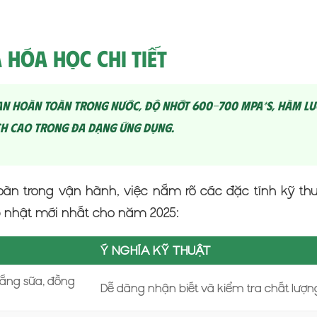
 Hóa Học Chi Tiết
n hoàn toàn trong nước, độ nhớt 600-700 mPa*s, hàm lư
ích cao trong đa dạng ứng dụng.
n trong vận hành, việc nắm rõ các đặc tính kỹ th
p nhật mới nhất cho năm 2025:
Ý NGHĨA KỸ THUẬT
rắng sữa, đồng
Dễ dàng nhận biết và kiểm tra chất lư