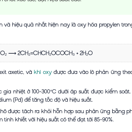
n và hiệu quả nhất hiện nay là oxy hóa propylen tro
+ O₂ ⟶ 2CH₂=CHCH₂OCOCH₃ + 2H₂O
xit axetic, và
khí oxy
được đưa vào lò phản ứng theo
gia nhiệt ở 100-300°C dưới áp suất được kiểm soát
dium (Pd) để tăng tốc độ và hiệu suất.
 thô được tách ra khỏi hỗn hợp sau phản ứng bằng 
inh khiết với hiệu suất có thể đạt tới 85-90%.