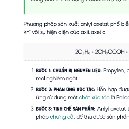
Phương pháp sản xuất anlyl axetat phổ biế
khí với sự hiện diện của axit axetic.
2C₃H₆ + 2CH₃COOH 
Propylen, a
Bước 1: Chuẩn bị nguyên liệu:
mol nghiêm ngặt.
Hỗn hợp được 
Bước 2: Phản ứng xúc tác:
ứng sử dụng một
chất xúc tác
là Palla
Anlyl axetat
Bước 3: Tinh chế sản phẩm:
pháp
chưng cất
để thu được sản phẩm t