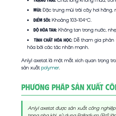
Chất lỏng không màu, tron
Trạng thái:
Đặc trưng mùi trái cây hơi hăng, 
Mùi:
Khoảng 103-104°C.
Điểm sôi:
Không tan trong nước, nhẹ
Độ hòa tan:
Dễ tham gia phản ứ
Tính chất hóa học:
hóa bởi các tác nhân mạnh.
Anlyl axetat là một mắt xích quan trọng tr
sản xuất
polymer
.
Phương Pháp Sản Xuất Cô
Anlyl axetat được sản xuất công nghiệp
trong pha khí, sử dụng Palladium (Pd) là