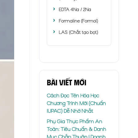
EDTA 4Na / 2Na
Formaline (Formol)
LAS (Chất tạo bọt)
Bài viết mới
Cách Đọc Tên Hóa Học
Chương Trình Mới (Chuẩn
IUPAC) Dễ Nhớ Nhất
Phụ Gia Thực Phẩm An
Toàn: Tiêu Chuẩn & Danh
Mục Chấp Thuận | Doanh