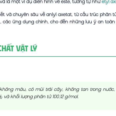
và là một ví dụ điển hình về este, tương tự như
etyl a
iết và chuyên sâu về anlyl axetat, từ cấu trúc phân tử
ại, các ứng dụng chính, cho đến những lưu ý an toà
Chất Vật Lý
, không màu, có mùi trái cây, không tan trong nước, 
à khối lượng phân tử 100.12 g/mol.