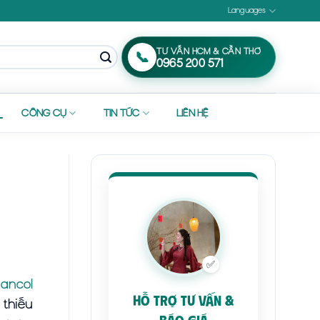
Languages
TƯ VẤN HCM & CẦN THƠ
📞
0965 200 571
CÔNG CỤ
TIN TỨC
LIÊN HỆ
✅
a
ancol
HỖ TRỢ TƯ VẤN &
 thiếu