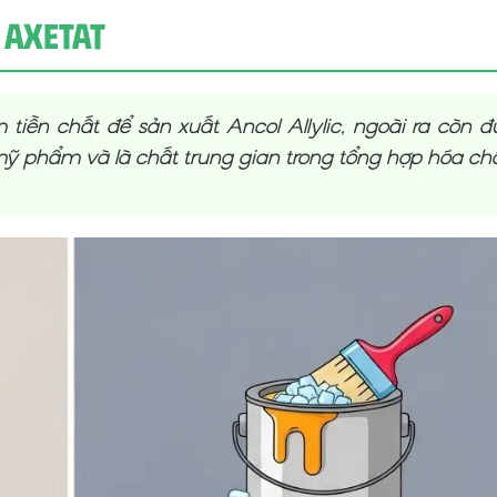
 Axetat
 tiền chất để sản xuất Ancol Allylic, ngoài ra còn đ
ỹ phẩm và là chất trung gian trong tổng hợp hóa chấ