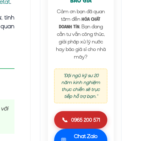
BÁO GIÁ
xetat
.
Cảm ơn bạn đã quan
, tính
tâm đến
Hóa Chất
n quan
. Bạn đang
Doanh Tín
cần tư vấn công thức,
giải pháp xử lý nước
hay báo giá sỉ cho nhà
máy?
"Đội ngũ kỹ sư 20
năm kinh nghiệm
thực chiến sẽ trực
tiếp hỗ trợ bạn."
với
📞
0965 200 571
Chat Zalo
💬