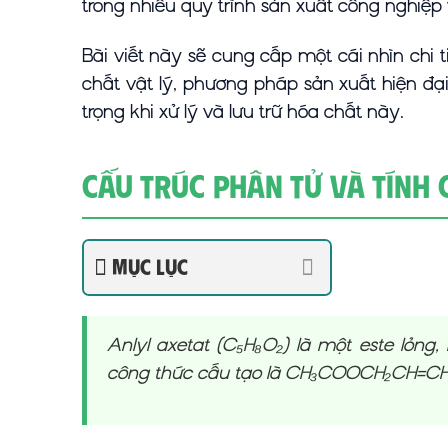
trong nhiều quy trình sản xuất công nghiệp 
Bài viết này sẽ cung cấp một cái nhìn chi t
chất vật lý, phương pháp sản xuất hiện đ
trọng khi xử lý và lưu trữ hóa chất này.
Cấu Trúc Phân Tử và Tính 
Mục lục
Anlyl axetat (C₅H₈O₂) là một este lỏng
công thức cấu tạo là CH₃COOCH₂CH=CH₂ v