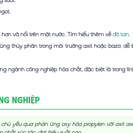
g suốt.
ngọt.
 hơn và nổi trên mặt nước. Tìm hiểu thêm về
độ tan
.
ng thủy phân trong môi trường axit hoặc bazơ, dễ 
ong ngành công nghiệp hóa chất, đặc biệt là trong lĩ
ng Nghiệp
 chủ yếu qua phản ứng oxy hóa propylen với axit axe
m chất xúc tác, đạt hiệu suất cao.