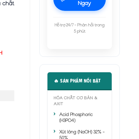
a chất
Ngay
Hỗ trợ 24/7 - Phản hồi trong
5 phút
🔥 SẢN PHẨM NỔI BẬT
HÓA CHẤT CƠ BẢN &
AXIT
Acid Phosphoric
(H3PO4)
Xút lỏng (NaOH) 32% -
50%