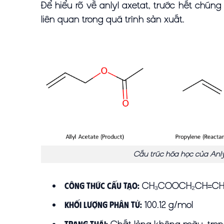
Để hiểu rõ về anlyl axetat, trước hết chú
liên quan trong quá trình sản xuất.
Cấu trúc hóa học của Anlyl
CH₃COOCH₂CH=CH
Công thức cấu tạo:
100.12 g/mol
Khối lượng phân tử: