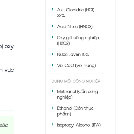
Axit Clohidric (HCl)
32%
Acid Nitric (HNO3)
Oxy già công nghiệp
(H2O2)
bị oxy
Nước Javen 10%
Vôi CaO (Vôi nung)
nh vực
DUNG MÔI CÔNG NGHIỆP
Methanol (Cồn công
nghiệp)
Ethanol (Cồn thực
phẩm)
tic
Isopropyl Alcohol (IPA)