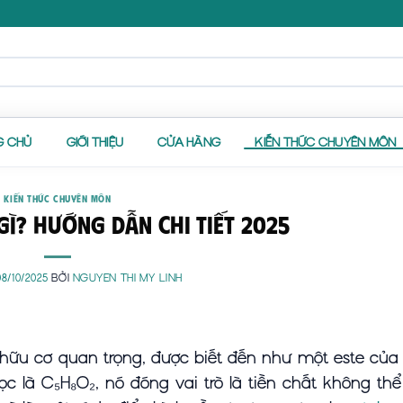
G CHỦ
GIỚI THIỆU
CỬA HÀNG
KIẾN THỨC CHUYÊN MÔN
KIẾN THỨC CHUYÊN MÔN
gì? hướng dẫn chi tiết 2025
08/10/2025
BỞI
NGUYEN THI MY LINH
hữu cơ quan trọng, được biết đến như một este củ
c là C₅H₈O₂, nó đóng vai trò là tiền chất không thể