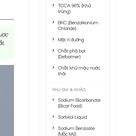
TCCA 90% (Khử
trùng)
BKC (Benzalkonium
Chloride)
ược
Mật rỉ đường
t.
Chất phá bọt
(Defoamer)
Chất khử màu nước
thải
PHỤ GIA & KHÁC
Sodium Bicarbonate
(Bicar Food)
Sorbitol Liquid
Sodium Benzoate
(Mốc Mỹ)