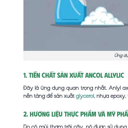
Ứng dụ
1. Tiền chất sản xuất Ancol Allylic
Đây là ứng dụng quan trọng nhất. Anlyl a
nền tảng để sản xuất
glycerol
, nhựa epoxy,
2. Hương liệu thực phẩm và mỹ ph
Do có mùi thơm trái cây, nó được sử dụng