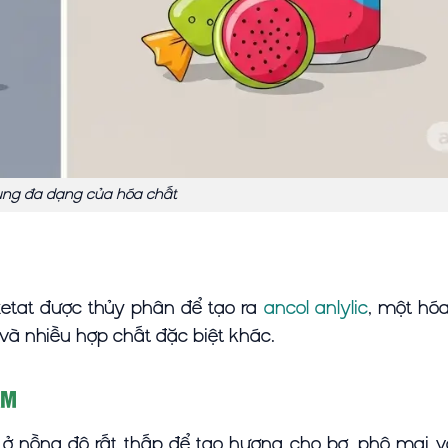
ng đa dạng của hóa chất
xetat được thủy phân để tạo ra
ancol anlylic
, một hó
 và nhiều hợp chất đặc biệt khác.
ẩm
 ở nồng độ rất thấp để tạo hương cho bơ, phô mai 