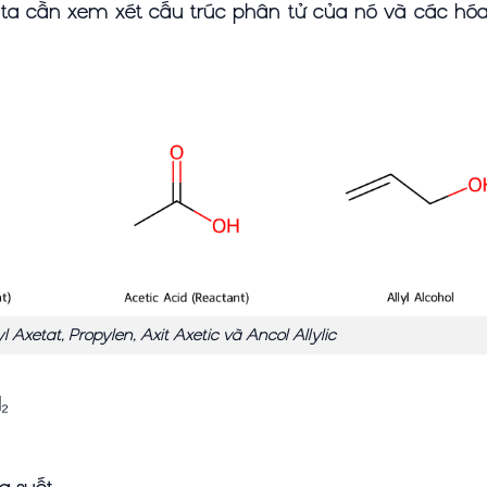
ng ta cần xem xét cấu trúc phân tử của nó và các hó
 Axetat, Propylen, Axit Axetic và Ancol Allylic
₂