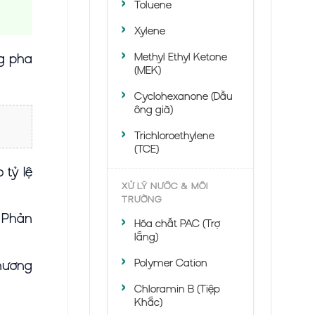
Toluene
Xylene
ng pha
Methyl Ethyl Ketone
(MEK)
Cyclohexanone (Dầu
ông già)
Trichloroethylene
(TCE)
 tỷ lệ
XỬ LÝ NƯỚC & MÔI
TRƯỜNG
. Phản
Hóa chất PAC (Trợ
lắng)
Polymer Cation
phương
Chloramin B (Tiệp
Khắc)