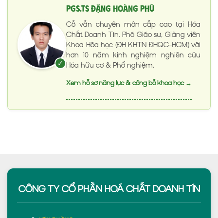
PGS.TS Đặng Hoàng Phú
Cố vấn chuyên môn cấp cao tại Hóa
Chất Doanh Tín. Phó Giáo sư, Giảng viên
Khoa Hóa học (ĐH KHTN ĐHQG-HCM) với
hơn 10 năm kinh nghiệm nghiên cứu
✓
Hóa hữu cơ & Phổ nghiệm.
Xem hồ sơ năng lực & công bố khoa học →
CÔNG TY CỔ PHẦN HOÁ CHẤT DOANH TÍN