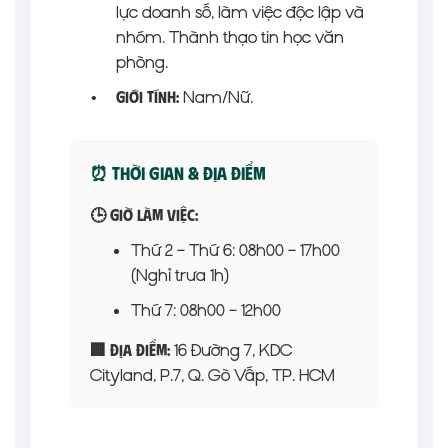
lực doanh số, làm việc độc lập và
nhóm. Thành thạo tin học văn
phòng.
•
Nam/Nữ.
Giới tính:
⏰ Thời Gian & Địa Điểm
🕒 Giờ làm việc:
Thứ 2 – Thứ 6: 08h00 – 17h00
(Nghỉ trưa 1h)
Thứ 7: 08h00 – 12h00
16 Đường 7, KDC
🏢 Địa điểm:
Cityland, P.7, Q. Gò Vấp, TP. HCM