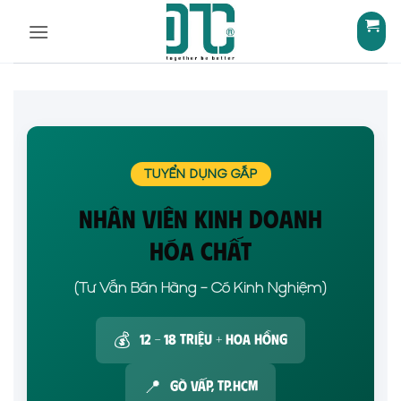
Bỏ
qua
nội
dung
TUYỂN DỤNG GẤP
NHÂN VIÊN KINH DOANH
HÓA CHẤT
(Tư Vấn Bán Hàng – Có Kinh Nghiệm)
💰
12 – 18 Triệu + Hoa Hồng
📍
Gò Vấp, TP.HCM