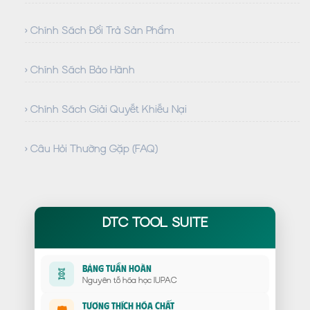
› Chính Sách Đổi Trả Sản Phẩm
› Chính Sách Bảo Hành
› Chính Sách Giải Quyết Khiếu Nại
› Câu Hỏi Thường Gặp (FAQ)
DTC TOOL SUITE
Bảng Tuần Hoàn
🧬
Nguyên tố hóa học IUPAC
Tương Thích Hóa Chất