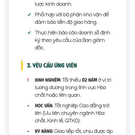
lược kinh doanh.
✔
Phối hợp với bộ phận kho vận để
đảm bảo tiến độ giao hàng.
✔
Thực hiện báo cáo doanh số định
kỳ theo yêu cầu của Ban giám
đốc.
3. Yêu Cầu Ứng Viên
!
Tối thiểu
ở vị trí
Kinh nghiệm:
02 năm
tương đương trong lĩnh vực Hóa
chất hoặc liên quan.
•
Tốt nghiệp Cao đẳng trở
Học vấn:
lên (Ưu tiên chuyên ngành Hóa
chất, Kinh tế, QTKD).
•
Giao tiếp tốt, chịu được áp
Kỹ năng: