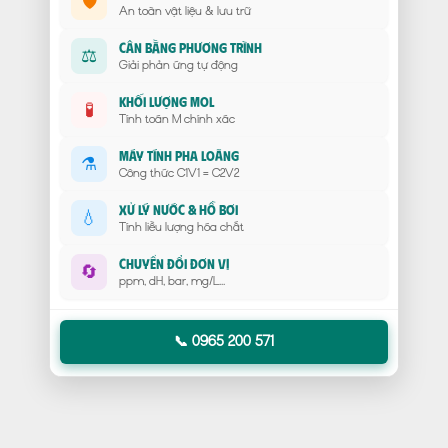
🛡️
An toàn vật liệu & lưu trữ
Cân Bằng Phương Trình
⚖️
Giải phản ứng tự động
Khối Lượng Mol
🧪
Tính toán M chính xác
Máy Tính Pha Loãng
⚗️
Công thức C1V1 = C2V2
Xử Lý Nước & Hồ Bơi
💧
Tính liều lượng hóa chất
Chuyển Đổi Đơn Vị
🔄
ppm, dH, bar, mg/L...
📞 0965 200 571