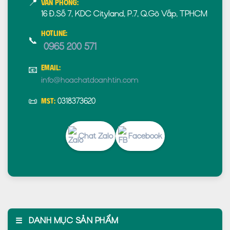
📍
Văn phòng:
16 Đ.Số 7, KDC Cityland, P.7, Q.Gò Vấp, TPHCM
Hotline:
📞
0965 200 571
Email:
📧
info@hoachatdoanhtin.com
📜
0318373620
MST:
Chat Zalo
Facebook
☰
DANH MỤC SẢN PHẨM