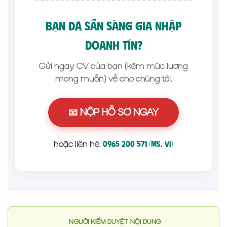
BẠN ĐÃ SẴN SÀNG GIA NHẬP
DOANH TÍN?
Gửi ngay CV của bạn (kèm mức lương
mong muốn) về cho chúng tôi.
📧 NỘP HỒ SƠ NGAY
hoặc liên hệ:
0965 200 571 (Ms. Vi)
NGƯỜI KIỂM DUYỆT NỘI DUNG